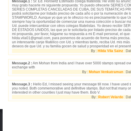
Message.1 :
Sr. Ed. Horowitz Estimado colega filatelista: He visto su anu
muy grato hacerle mi siguiente propuesta: Yo puedo ofrecerle SERIES
SERIES COMPLETAS CANCELADAS DE CUBA, DE SUS TEMÁTICAS PREF
podrá solicitarme por listado preciso de cada año o por la numeración de
STAMPWORLD. Aunque yo que yo le ofrezco no es precisamente lo que Ud. 
siempre hay la oportunidad de comenzar una nueva colección o buscar ma
Ud. puede intercambiar con otros colegas filatelistas. Yo deseo recib
DE ESTADOS UNIDOS, las que yo le solicitaría por listado preciso de cada a
mi propuesta, por favor, hágame su respuesta a mi E-mail personal, el que 
hilda.vila01@gmail.com, para ponernos de acuerdo de forma más precisa
un interesante canje filatélico con Ud. y mientras tanto, reciba Ud. mis má
deseos de que Ud. y su familia gocen de salud y prosperidad en el present
By :
Hilda Vila Sainz
Date
Message.2 :
Am Mohan from India and I have over 5000 stamps spread over
exchange with
By :
Mohan Venkatraman
Dat
Message.3 :
Hello Ed, I missed seeing your message till now. I have used 
you noted. Both commemorative and definitive stamps. But not that many on
interested in other counties I just may have them. Bob V.
By :
Robert Velardo
Date