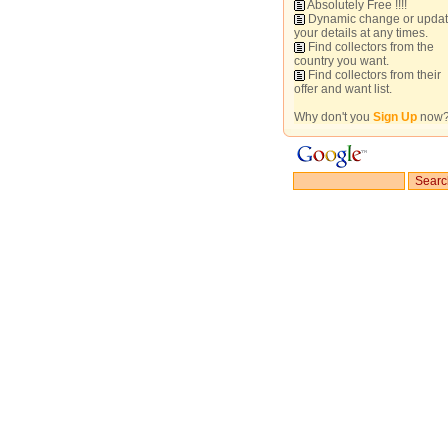
Absolutely Free !!!!
Dynamic change or upda
your details at any times.
Find collectors from the
country you want.
Find collectors from their
offer and want list.
Why don't you
Sign Up
now