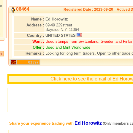
te
06464
Registered Date : 2023-09-20 Actived D
Name :
Ed Horowitz
Address :
69-49 229street
Bayside N.Y. 11364
?
Country :
UNITED STATES
Want :
Used stamps from Switzerland, Sweden and Finlan
Offer :
Used and Mint World wide
Remarks :
Looking for long term traders. Open to other trade o
SC
01397
Click here to see the email of Ed Horow
Ed Horowitz
Share your experience trading with
(Only members ca