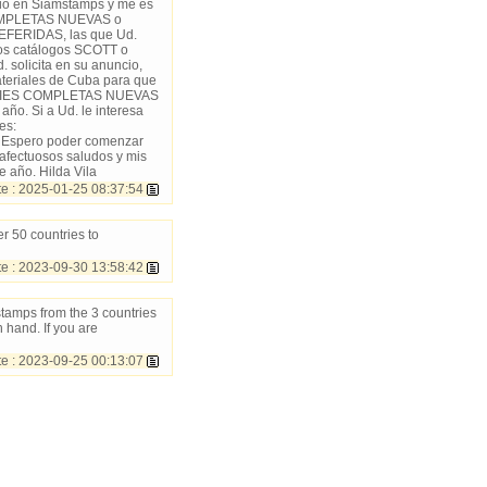
ncio en Siamstamps y me es
 COMPLETAS NUEVAS o
ERIDAS, las que Ud.
 los catálogos SCOTT o
solicita en su anuncio,
teriales de Cuba para que
ir SERIES COMPLETAS NUEVAS
ño. Si a Ud. le interesa
es:
. Espero poder comenzar
s afectuosos saludos y mis
e año. Hilda Vila
 : 2025-01-25 08:37:54
 50 countries to
e : 2023-09-30 13:58:42
stamps from the 3 countries
 hand. If you are
 : 2023-09-25 00:13:07