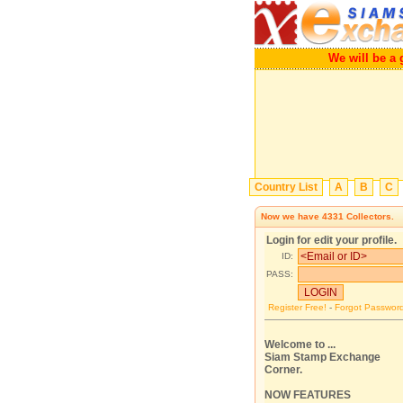
We will be a grea
Country List
A
B
C
Now we have
4331
Collectors.
Login for edit your profile.
ID:
PASS:
Register Free!
-
Forgot Passwor
Welcome to ...
Siam Stamp Exchange
Corner.
NOW FEATURES