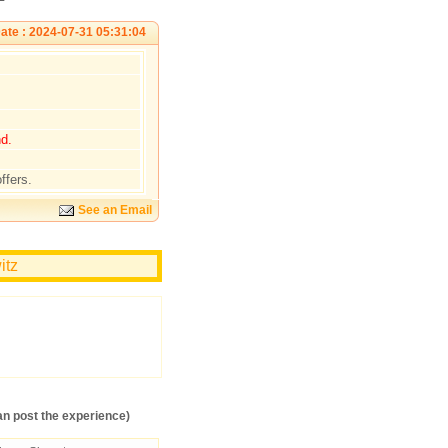
ate : 2024-07-31 05:31:04
d.
ffers.
See an Email
itz
n post the experience)