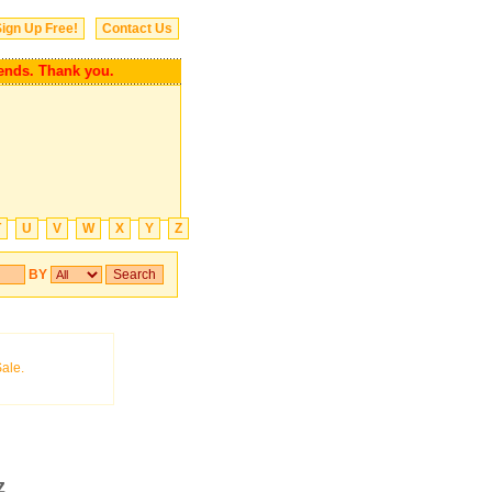
ign Up Free!
Contact Us
s. Thank you.
T
U
V
W
X
Y
Z
BY
z