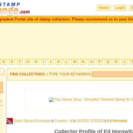
Home
Login
S
test Portal site of stamp collectors.
Please recommend us to your friend
D
E
F
G
H
I
J
K
L
M
N
O
P
Q
R
S
FIND COLLECTORS! ::
TYPE YOUR KEYWORDS
d?
Siam Stamp Exchange
Country -
U
UNITED STATES
Ed Horowitz
Collector Profile of Ed Horowit